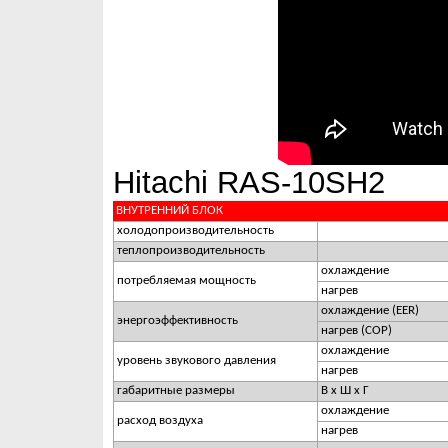
Hitachi RAS-10SH2
ВНУТРЕННИЙ БЛОК
холодопроизводительность
теплопроизводительность
охлаждение
потребляемая мощность
нагрев
охлаждение (EER)
энергоэффективность
нагрев (COP)
охлаждение
уровень звукового давления
нагрев
габаритные размеры
В х Ш х Г
охлаждение
расход воздуха
нагрев