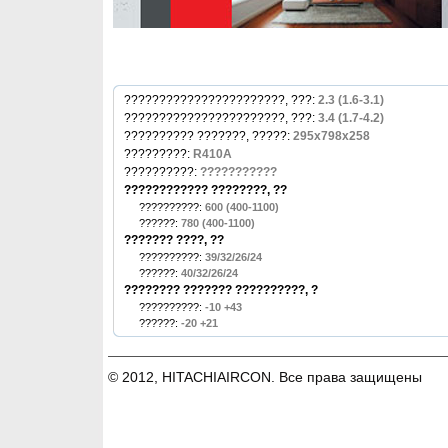
???????????????????????, ???:
2.3 (1.6-3.1)
???????????????????????, ???:
3.4 (1.7-4.2)
?????????? ???????, ?????:
295x798x258
?????????:
R410A
??????????:
???????????
???????????? ????????, ??
??????????:
600 (400-1100)
??????:
780 (400-1100)
??????? ????, ??
??????????:
39/32/26/24
??????:
40/32/26/24
???????? ??????? ??????????, ?
??????????:
-10 +43
??????:
-20 +21
© 2012, HITACHIAIRCON. Все права защищены