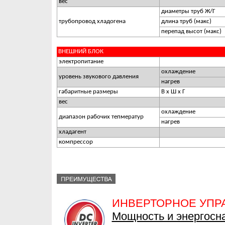
вес
диаметры труб Ж/Г
трубопровод хладогена
длина труб (макс)
перепад высот (макс)
ВНЕШНИЙ БЛОК
электропитание
охлаждение
уровень звукового давления
нагрев
габаритные размеры
В х Ш х Г
вес
охлаждение
диапазон рабочих тепмератур
нагрев
хладагент
компрессор
ИНВЕРТОРНОЕ УПР
Мощность и энергосн