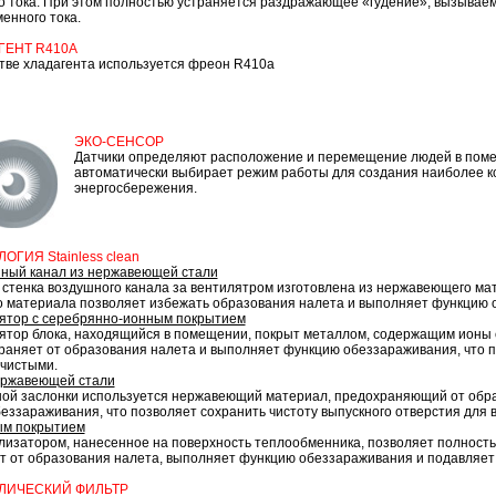
о тока. При этом полностью устраняется раздражающее «гудение», вызывае
енного тока.
ГЕНТ R410A
стве хладагента используется фреон R410a
ЭКО-СЕНСОР
Датчики определяют расположение и перемещение людей в пом
автоматически выбирает режим работы для создания наиболее к
энергосбережения.
ОГИЯ Stainless clean
ный канал из нержавеющей стали
 стенка воздушного канала за вентилятром изготовлена из нержавеющего ма
о материала позволяет избежать образования налета и выполняет функцию 
ятор с серебрянно-ионным покрытием
ятор блока, находящийся в помещении, покрыт металлом, содержащим ионы 
раняет от образования налета и выполняет функцию обеззараживания, что п
 чистыми.
ержавеющей стали
ной заслонки используется нержавеющий материал, предохраняющий от обр
зараживания, что позволяет сохранить чистоту выпускного отверстия для в
ым покрытием
изатором, нанесенное на поверхность теплообменника, позволяет полность
 от образования налета, выполняет функцию обеззараживания и подавляет 
ЛИЧЕСКИЙ ФИЛЬТР