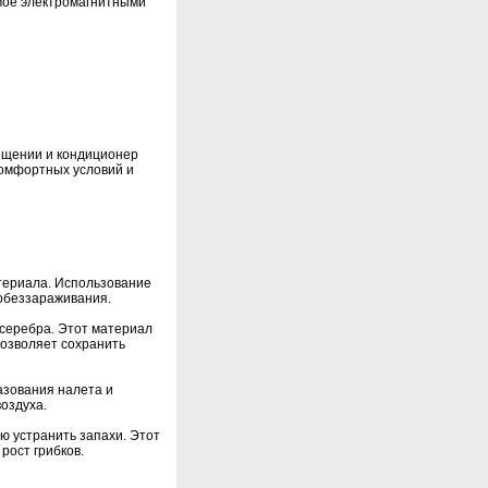
мое электромагнитными
ещении и кондиционер
омфортных условий и
териала. Использование
обеззараживания.
серебра. Этот материал
озволяет сохранить
азования налета и
оздуха.
ю устранить запахи. Этот
рост грибков.