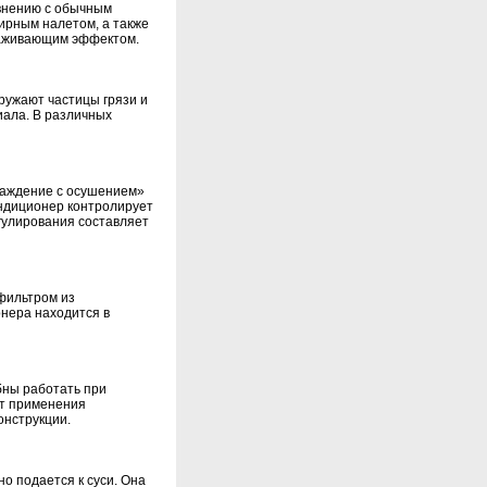
внению с обычным
ирным налетом, а также
раживающим эффектом.
ружают частицы грязи и
ала. В различных
лаждение с осушением»
ндиционер контролирует
гулирования составляет
фильтром из
нера находится в
бны работать при
ет применения
онструкции.
о подается к суси. Она