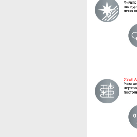
Фильтр
полиур
легко 
УЗЕЛ 
Узел а
нержав
постоя