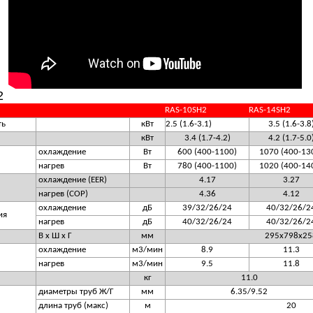
2
RAS-10SH2
RAS-14SH2
ть
кВт
2.5 (1.6-3.1)
3.5 (1.6-3.8
кВт
3.4 (1.7-4.2)
4.2 (1.7-5.0
охлаждение
Вт
600 (400-1100)
1070 (400-13
нагрев
Вт
780 (400-1100)
1020 (400-14
охлаждение (EER)
4.17
3.27
нагрев (COP)
4.36
4.12
охлаждение
дБ
39/32/26/24
40/32/26/2
ия
нагрев
дБ
40/32/26/24
40/32/26/2
В х Ш х Г
мм
295х798х25
охлаждение
м3/мин
8.9
11.3
нагрев
м3/мин
9.5
11.8
кг
11.0
диаметры труб Ж/Г
мм
6.35/9.52
длина труб (макс)
м
20