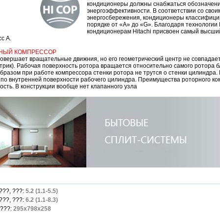
кондиционеры должны снабжаться обозначени
энергоэффективности. В соответствии со свои
энергосбережения, кондиционеры классифиц
порядке от «А» до «G». Благодаря технологии D
кондиционерам Hitachi присвоен самый высши
с А.
НЫЙ КОМПРЕССОР
совершает вращательные движния, но его геометрический центр не совпадае
нтрик). Рабочая поверхность ротора вращается относительно самого ротора 
бразом при работе компрессора стенки ротора не трутся о стенки цилиндра.
 по внутренней поверхности рабочего цилиндра. Преимущества роторного ком
сть. В конструкции вообще нет клапанного узла
??, ???:
5.2 (1.1-5.5)
??, ???:
6.2 (1.1-8.3)
????:
295x798x258