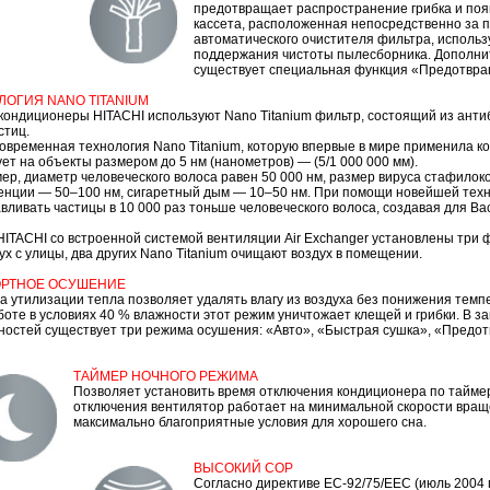
предотвращает распространение грибка и поя
кассета, расположенная непосредственно за 
автоматического очистителя фильтра, использ
поддержания чистоты пылесборника. Дополнит
существует специальная функция «Предотвра
ЛОГИЯ NANO TITANIUM
кондиционеры HITACHI используют Nano Titanium фильтр, состоящий из ант
стиц.
овременная технология Nano Titanium, которую впервые в мире применила к
ет на объекты размером до 5 нм (нанометров) — (5/1 000 000 мм).
р, диаметр человеческого волоса равен 50 000 нм, размер вируса стафилоко
нции — 50–100 нм, сигаретный дым — 10–50 нм. При помощи новейшей техн
вливать частицы в 10 000 раз тоньше человеческого волоса, создавая для Ва
ITACHI со встроенной системой вентиляции Air Exchanger установлены три 
х с улицы, два других Nano Titanium очищают воздух в помещении.
РТНОЕ ОСУШЕНИЕ
а утилизации тепла позволяет удалять влагу из воздуха без понижения тем
оте в условиях 40 % влажности этот режим уничтожает клещей и грибки. В з
ностей существует три режима осушения: «Авто», «Быстрая сушка», «Предо
ТАЙМЕР НОЧНОГО РЕЖИМА
Позволяет установить время отключения кондиционера по таймер
отключения вентилятор работает на минимальной скорости вращ
максимально благоприятные условия для хорошего сна.
ВЫСОКИЙ СОР
Согласно директиве EC-92/75/ЕЕС (июль 2004 г