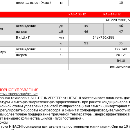
перепад высот (макс)
м
10
RAS-10SH2
RAS-14SH2
АС 220-230В, 
охлаждение
дБ
45
46
ия
нагрев
дБ
46
47
В х Ш х Г
мм
548х750х288
кг
31
35
охлаждение
С
+22 +43
атур
нагрев
С
-20 +21
R410
ротационны
ТОРНОЕ УПРАВЛЕНИЯ
ть и энергоснабжение
орная технология ALL-DC INVERTER от HITACHI обеспечивает плавность до
атуры и высокую энергетическую эффективность при работе кондиционеров. 
ионной схемы управления работой компрессора («вкл / выкл»), инверторная 
 регулировать обороты компрессора, а значит и холодопроизводительность к
ем более точное поддержание требуемой температуры, энергоэффективность
т меньшего количества циклов «пуск / остановка».
оком
 тока HITACHI оснащены двигателем «с постоянными магнитами». Они на 10