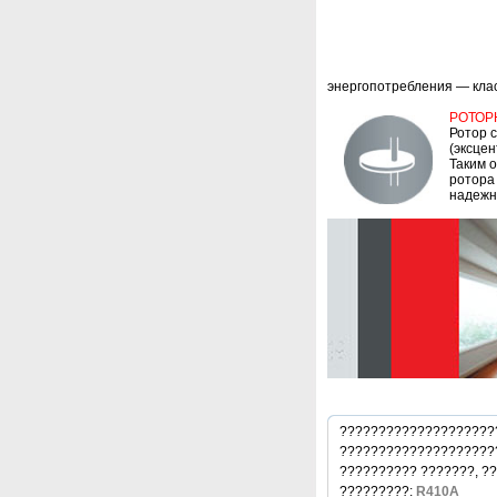
энергопотребления — клас
РОТОР
Ротор 
(эксце
Таким о
ротора
надежно
?????????????????????
?????????????????????
?????????? ???????, ?
?????????:
R410A