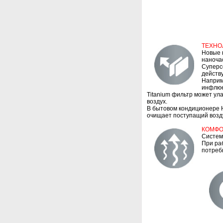
ТЕХНО
Новые 
наноча
Суперс
действу
Наприме
инфлюе
Titanium фильтр может ула
воздух.
В бытовом кондиционере H
очищает поступащий возду
КОМФО
Систем
При раб
потреб