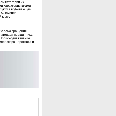
ем категории их
ми характеристиками
ируются в убывающем
C-Inverter,
й класс
т с осью вращения
благодаря подшипнику.
 Происходит качение
прессора - простота и