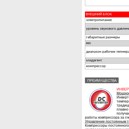
ВНЕШНИЙ БЛОК
электропитание
уровень звукового давлен
габаритные размеры
вес
диапазон рабочих тепмер
хладагент
компрессор
ИНВЕР
Мощнос
Инверт
темпер
традиц
плавно
получа
работы компрессора за сче
Управление постоянным т
Компрессоры постоянного