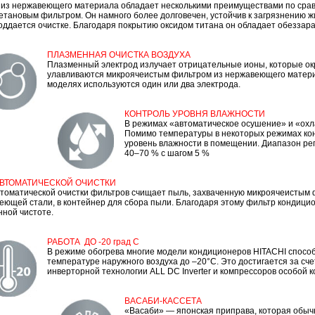
 из нержавеющего материала обладает несколькими преимуществами по сра
етановым фильтром. Он намного более долговечен, устойчив к загрязнению ж
поддается очистке. Благодаря покрытию оксидом титана он обладает обезза
ПЛАЗМЕННАЯ ОЧИСТКА ВОЗДУХА
Плазменный электрод излучает отрицательные ионы, которые ок
улавливаются микроячеистым фильтром из нержавеющего матери
моделях используются один или два электрода.
КОНТРОЛЬ УРОВНЯ ВЛАЖНОСТИ
В режимах «автоматическое осушение» и «ох
Помимо температуры в некоторых режимах ко
уровень влажности в помещении. Диапазон ре
40–70 % с шагом 5 %
АВТОМАТИЧЕСКОЙ ОЧИСТКИ
втоматической очистки фильтров счищает пыль, захваченную микроячеистым 
еющей стали, в контейнер для сбора пыли. Благодаря этому фильтр кондицио
нной чистоте.
РАБОТА ДО -20 град С
В режиме обогрева многие модели кондиционеров HITACHI спосо
температуре наружного воздуха до –20°С. Это достигается за сч
инверторной технологии ALL DC Inverter и компрессоров особой к
ВАСАБИ-КАССЕТА
«Васаби» — японская приправа, которая обычн