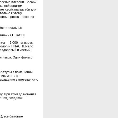
вление плесени. Васаби-
пылесборником
ует свойства васаби для
ельно к этому,
щение роста плесени»
ибактериальных
омпания HITACHI,
кка — 1 000 нм, вирус
ологии HITACHI, Nano
с здоровый и чистый
фильтра. Один фильтр
пературы в помещении.
ависимости от
твращение запотевания».
у. При этом до момента
ения, создавая
.), все бытовые