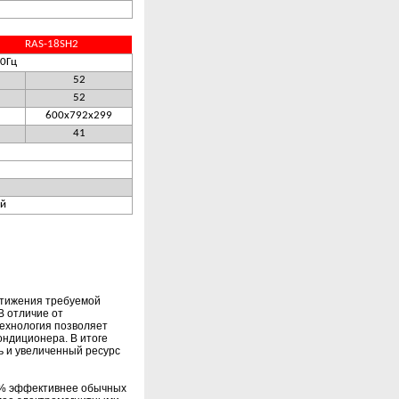
RAS-18SH2
50Гц
52
52
600х792х299
41
й
стижения требуемой
В отличие от
технология позволяет
ондиционера. В итоге
 и увеличенный ресурс
 % эффективнее обычных