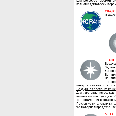
компрессоров переменног
волнами двигателей перем
ХЛАДО
В каче
ТЕХНОЛ
Воздуш
Задняя
данног
Вентил
Вентил
предох
поверхности вентилятора
Воздушная заслонка из н
Для изготовления воздуш
выполняющий функцию обез
Теплообменник с титанов
Покрытие титановым катал
же материал предохраняет
МЕТАЛ