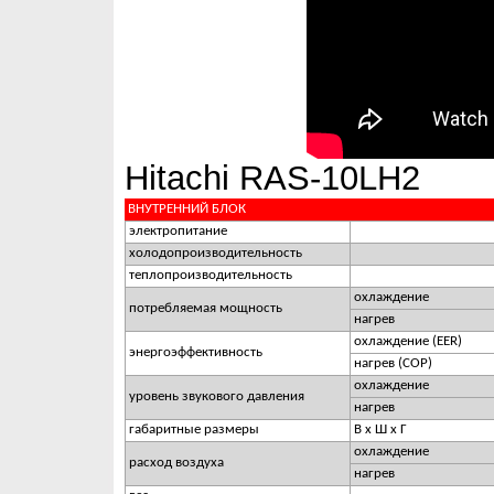
Hitachi RAS-10LH2
ВНУТРЕННИЙ БЛОК
электропитание
холодопроизводительность
теплопроизводительность
охлаждение
потребляемая мощность
нагрев
охлаждение (EER)
энергоэффективность
нагрев (COP)
охлаждение
уровень звукового давления
нагрев
габаритные размеры
В х Ш х Г
охлаждение
расход воздуха
нагрев