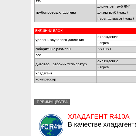
вес
диаметры труб Ж/Г
трубопровод хладогена
длина труб (макс)
перепад высот (макс)
ВНЕШНИЙ БЛОК
охлаждение
уровень звукового давления
нагрев
габаритные размеры
В х Ш х Г
вес
охлаждение
диапазон рабочих тепмератур
нагрев
хладагент
компрессор
ХЛАДАГЕНТ R410A
В качестве хладагент