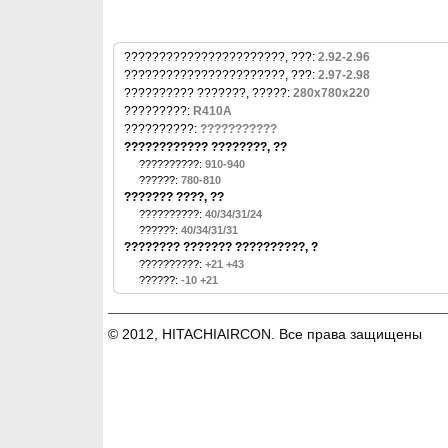
???????????????????????, ???:
2.92-2.96
???????????????????????, ???:
2.97-2.98
?????????? ???????, ?????:
280x780x220
?????????:
R410A
??????????:
???????????
???????????? ????????, ??
??????????:
910-940
??????:
780-810
??????? ????, ??
??????????:
40/34/31/24
??????:
40/34/31/31
???????? ??????? ??????????, ?
??????????:
+21 +43
??????:
-10 +21
© 2012, HITACHIAIRCON. Все права защищены