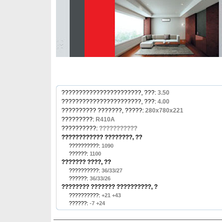
???????????????????????, ???:
3.50
???????????????????????, ???:
4.00
?????????? ???????, ?????:
280x780x221
?????????:
R410A
??????????:
???????????
???????????? ????????, ??
??????????:
1090
??????:
1100
??????? ????, ??
??????????:
36/33/27
??????:
36/33/26
???????? ??????? ??????????, ?
??????????:
+21 +43
??????:
-7 +24