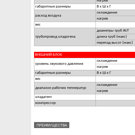
нагрев
габаритные размеры
В х Ш х Г
охлаждение
расход воздуха
нагрев
вес
диаметры труб Ж/Г
трубопровод хладогена
длина труб (макс)
перепад высот (макс)
ВНЕШНИЙ БЛОК
охлаждение
уровень звукового давления
нагрев
габаритные размеры
В х Ш х Г
вес
охлаждение
диапазон рабочих тепмератур
нагрев
хладагент
компрессор