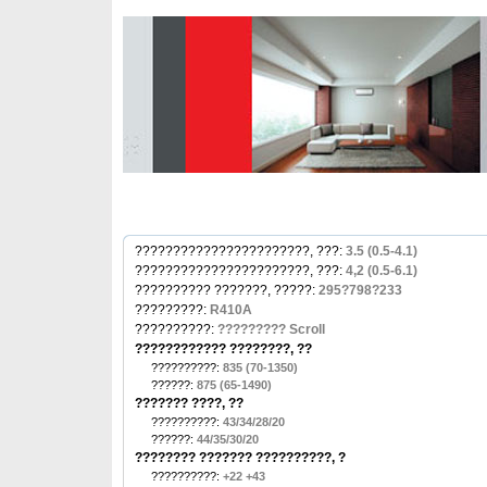
???????????????????????, ???:
3.5 (0.5-4.1)
???????????????????????, ???:
4,2 (0.5-6.1)
?????????? ???????, ?????:
295?798?233
?????????:
R410A
??????????:
????????? Scroll
???????????? ????????, ??
??????????:
835 (70-1350)
??????:
875 (65-1490)
??????? ????, ??
??????????:
43/34/28/20
??????:
44/35/30/20
???????? ??????? ??????????, ?
??????????:
+22 +43