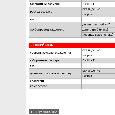
габаритные размеры
В х Ш х Г
охлаждение
расход воздуха
нагрев
вес
диаметры труб Ж/Г
трубопровод хладогена
длина труб (макс)
перепад высот (макс)
ВНЕШНИЙ БЛОК
охлаждение
уровень звукового давления
нагрев
габаритные размеры
В х Ш х Г
вес
охлаждение
диапазон рабочих тепмератур
нагрев
хладагент
компрессор