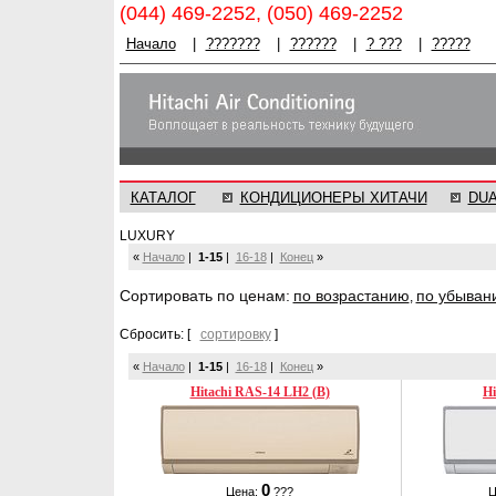
(044) 469-2252, (050) 469-2252
Начало
|
???????
|
??????
|
? ???
|
?????
КАТАЛОГ
КОНДИЦИОНЕРЫ ХИТАЧИ
DU
LUXURY
«
Начало
|
1-15
|
16-18
|
Конец
»
Cортировать по ценам:
по возрастанию
по убыван
,
Сбросить: [
сортировку
]
«
Начало
|
1-15
|
16-18
|
Конец
»
Hitachi RAS-14 LH2 (B)
Hi
0
Цена:
???
Ц