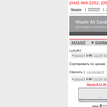
(044) 469-2252, (0
Начало
|
???????
|
КАТАЛОГ
КОНДИ
LUXURY
«
Начало
|
1-15
|
16-18
|
Ко
Cортировать по ценам:
Сбросить: [
сортировку
]
«
Начало
|
1-15
|
16-18
|
Ко
Hitachi RAS-08
0
Цена:
???