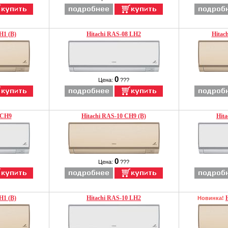
H1 (B)
Hitachi RAS-08 LH2
Hitac
0
Цена:
???
 CH9
Hitachi RAS-10 CH9 (B)
Hit
0
Цена:
???
H1 (B)
Hitachi RAS-10 LH2
Новинка!