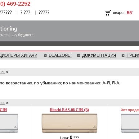
50) 469-2252
??????
|
? ???
|
?????
товаров:
ЦИОНЕРЫ ХИТАЧИ
DUALZONE
ДОКУМЕНТАЦИЯ
ПРЕИ
нец
»
по возрастанию
по убыванию
по наименованию:
А-Я
Я-А
,
;
,
.
нец
»
 CH9
Hitachi RAS-08 CH9 (B)
Хит прода
0
Цена:
???