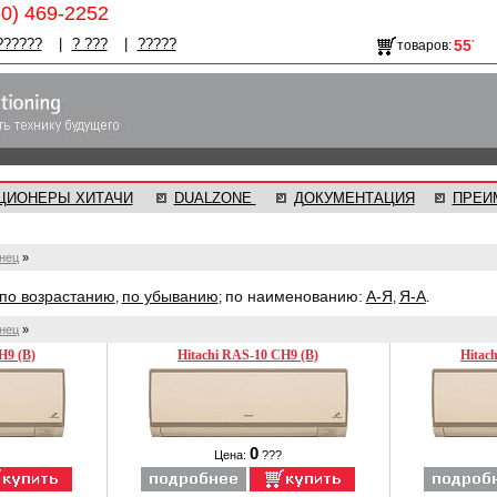
50) 469-2252
??????
|
? ???
|
?????
товаров:
ЦИОНЕРЫ ХИТАЧИ
DUALZONE
ДОКУМЕНТАЦИЯ
ПРЕИ
нец
»
по возрастанию
по убыванию
по наименованию:
А-Я
Я-А
,
;
,
.
нец
»
H9 (B)
Hitachi RAS-10 CH9 (B)
Hitac
0
Цена:
???