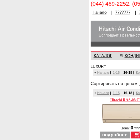
(044) 469-2252, (0
Начало
|
???????
|
КАТАЛОГ
КОНДИ
LUXURY
«
Начало
|
1-15
|
16-18
|
Ко
Cортировать по ценам:
«
Начало
|
1-15
|
16-18
|
Ко
Hitachi RAS-08 C
0
Цена:
???