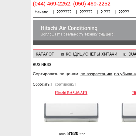
(044) 469-2252, (050) 469-2252
Начало
|
???????
|
??????
|
? ???
|
?????
КАТАЛОГ
КОНДИЦИОНЕРЫ ХИТАЧИ
DU
BUSINESS
Cортировать по ценам:
по возрастанию
по убыван
,
Сбросить: [
сортировку
]
Hitachi RAS-08 AH1
Hi
8'820
Цена:
???